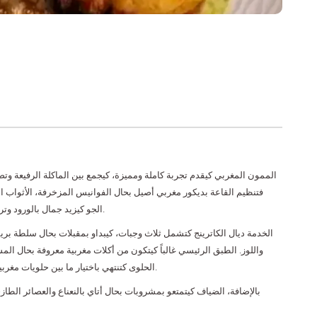
الممون المغربي كيقدم تجربة كاملة ومميزة، كيجمع بين الماكلة الرفيعة و
فتنظيم القاعة بديكور مغربي أصيل بحال الفوانيس المزخرفة، الأثواب.
الجو كيزيد جمال بالورود وترتيب الطاولات بالأواني التقليدية اللي كتعطي لمسة ديال الأناقة.
الخدمة ديال الكاترينج كتشمل ثلاث وجبات، كيبداو بمقبلات بحال سلطة بري
واللوز. الطبق الرئيسي غالباً كيتكون من أكلات مغربية معروفة بحال ا.
الحلوى كتنتهي باختيار ما بين حلويات مغربية متنوعة ولا تارت دي غلاس، اللي كتعطي لمسة منعشة وراقية.
بالإضافة، الضياف كيتمتعو بمشروبات بحال أتاي بالنعناع والعصائر الطاز